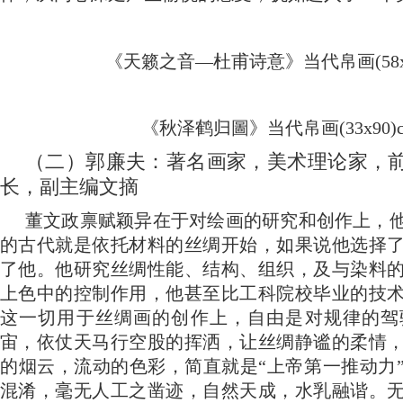
《天籁之音—杜甫诗意》当代帛画
(58
《秋泽鹤归圖》当代帛画
(33x90)
（二）郭廉夫：著名画家，美术理论家，
长，副主编文摘
董文政禀赋颖异在于对绘画的研究和创作上，
的古代就是依托材料的丝绸开始，如果说他选择
了他。他研究丝绸性能、结构、组织，及与染料
上色中的控制作用，他甚至比工科院校毕业的技
这一切用于丝绸画的创作上，自由是对规律的驾
宙，依仗天马行空股的挥洒，让丝绸静谧的柔情
的烟云，流动的色彩，简直就是“上帝第一推动力
混淆，毫无人工之凿迹，自然天成，水乳融谐。