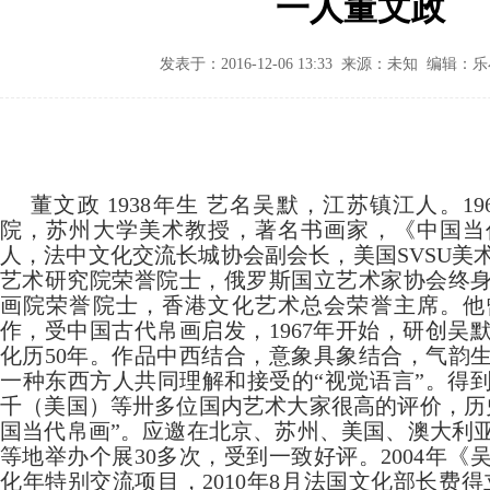
一人董文政
发表于：2016-12-06 13:33 来源：未知 编辑：
董文政
1938
年生 艺名吴默，江苏镇江人。
19
院，苏州大学美术教授，著名书画家，《中国当
人，法中文化交流长城协会副会长，美国
SVSU
美
艺术研究院荣誉院士，俄罗斯国立艺术家协会终
画院荣誉院士，香港文化艺术总会荣誉主席。他
作，受中国古代帛画启发，
1967
年开始，研创吴
化历
50
年。作品中西结合，意象具象结合，气韵
一种东西方人共同理解和接受的“视觉语言”。得
千（美国）等
卅
多位国内艺术大家很高的评价，历
国当代帛画”。应邀在北京、苏州、美国、澳大利
等地举办个展
30
多次，受到一致好评。
2004
年《
化年特别交流项目，
2010
年
8
月法国文化部长费得