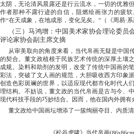
太阴，无论清风晨露还是行云流水，一切的优雅
作者那种不露行迹的自信，阻燃绘画张力的疲软
作“在天成象，在地成形，变化见矣。”（《周易·
（三）马鸿增：中国美术家协会理论委员
评论家协会副主席文摘
从审美取向的角度来看，当代帛画无疑是中国
的契合。董文政植根于民族艺术传统的深厚土壤
成规。染料和助剂的发明，改变了传统中国画的
彩法，突破了文人画的规范，大胆吸收西方印象
创造色彩斑斓的世界，以适应现代都市化时代人
理结构。不妨说，董文政的当代帛画是古与今、
现代科技手段的巧妙结合。因而，他在国内外拥有
董文政给中国画坛增添了一簇绚丽夺目、内质清
《松谷虎啸》当代帛画
(86x86cm