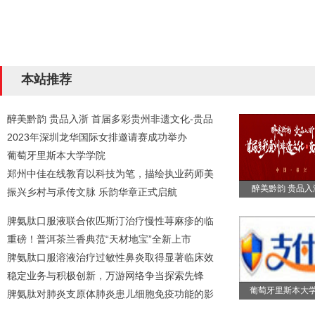
本站推荐
醉美黔韵 贵品入浙 首届多彩贵州非遗文化-贵品
2023年深圳龙华国际女排邀请赛成功举办
葡萄牙里斯本大学学院
郑州中佳在线教育以科技为笔，描绘执业药师美
醉美黔韵 贵品入
振兴乡村与承传文脉 乐韵华章正式启航
脾氨肽口服液联合依匹斯汀治疗慢性荨麻疹的临
重磅！普洱茶兰香典范“天材地宝”全新上市
脾氨肽口服溶液治疗过敏性鼻炎取得显著临床效
稳定业务与积极创新，万游网络争当探索先锋
葡萄牙里斯本大
脾氨肽对肺炎支原体肺炎患儿细胞免疫功能的影