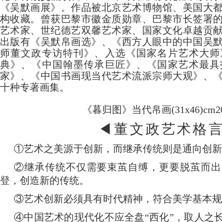
《吴默画展》。作品被北京艺术博物馆、美国大
构收藏。曾获巴黎市徽金质勋章、巴黎市长签署
艺术家、世纪德艺双馨艺术家、国家文化卓越贡
出版有《吴默帛画选》、《西方人眼中的中国吴
师董文政专访特刊》、入选《国家名片艺术大师
典》、《中国翰墨传承巨匠》、《国家艺术最具
家》、《中国书画现当代艺术流派宗师大观》、
十种专著画集。
《暮归图》当代帛画
(31x46)cm2
◀董文政艺术格
①艺术之美源于创新，而继承传统则是通向创新
②继承传统不仅需要束茧自缚，更要脱茧而出
登，创造新的传统。
③艺术创新必须具有时代精神，符合美学基本规
④中国艺术的现代化不应全盘“西化”，取人之