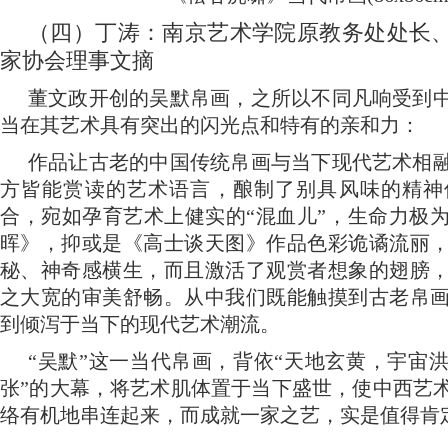
（四）丁涛：南京艺术学院原教务处处长
家协会理事文摘
董文政开创的吴默帛画，之所以不同凡响受到
当在其艺术具有突出的闪光点和特有的亲和力：
作品让古老的中国传统帛画与当下现代艺术相
方皆能赏读的艺术语言，酿制了别具风味的精神
合，宛如孕育艺术上健实的“混血儿”，生命力极
晖》，抑或是《高士谈天图》作品色彩诡谲流丽
秘、神奇感横生，而且激活了观赏者想象的翅膀
之大宽的审美舒畅。从中我们既能触摸到古老帛
到倾泻于当下的现代艺术潮流。
“吴默”这一当代帛画，背依“天地玄黄，宇宙
张”的大幕，将艺术肌体置于当下盛世，使中西艺
络有机地串连起来，而成就一家之艺，实是值得肯