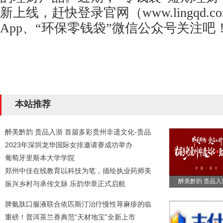
新上线，赶快登录官网（www.lingqd.
App、“环保零钱袋”微信公众号关注吧
本站推荐
醉美黔韵 贵品入浙 首届多彩贵州非遗文化-贵品
2023年深圳龙华国际女排邀请赛成功举办
葡萄牙里斯本大学学院
郑州中佳在线教育以科技为笔，描绘执业药师美
醉美黔韵 贵品入
振兴乡村与承传文脉 乐韵华章正式启航
脾氨肽口服液联合依匹斯汀治疗慢性荨麻疹的临
重磅！普洱茶兰香典范“天材地宝”全新上市