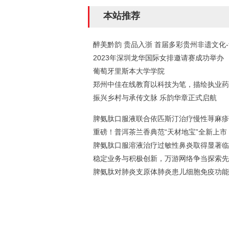
本站推荐
醉美黔韵 贵品入浙 首届多彩贵州非遗文化
2023年深圳龙华国际女排邀请赛成功举办
葡萄牙里斯本大学学院
郑州中佳在线教育以科技为笔，描绘执业药
振兴乡村与承传文脉 乐韵华章正式启航
脾氨肽口服液联合依匹斯汀治疗慢性荨麻疹
重磅！普洱茶兰香典范“天材地宝”全新上市
脾氨肽口服溶液治疗过敏性鼻炎取得显著临
稳定业务与积极创新，万游网络争当探索先
脾氨肽对肺炎支原体肺炎患儿细胞免疫功能