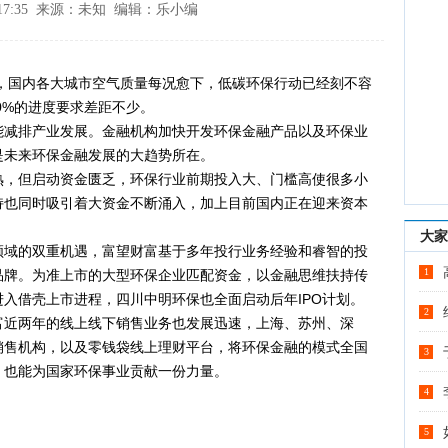
9 17:35 来源：未知 编辑：乐小编
国内各大城市空气质量每况愈下，低碳环保行动已经刻不容
0%的进度要求差距不少。
减排产业发展。金融机构加快开发环保金融产品以及环保业
是未来环保金融发展的大趋势所在。
，但启动资金匮乏，环保行业前期投入大、门槛高使很多小
持也同时吸引着大资金不断涌入，加上目前国内正在迎来资本
大家
域的双重机遇，富望财富基于多年投行业务经验和睿智的投
1
品牌。为准上市的大型环保企业匹配资金，以金融思维扶持传
入借壳上市进程，四川中明环保也全面启动后年IPO计划。
2
近两年的线上线下销售业务也发展迅速，上海、苏州、深
销售机构，以及零钱袋线上理财平台，将环保金融的模式全国
3
，也能为国家环保事业贡献一份力量。
4
5