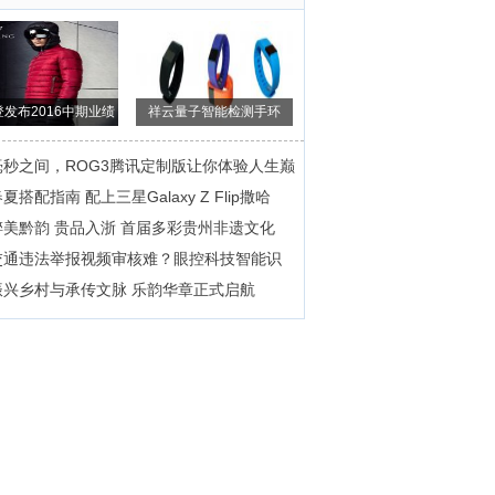
发布2016中期业绩
祥云量子智能检测手环
营收净利双增
——健康小使者
毫秒之间，ROG3腾讯定制版让你体验人生巅
夏搭配指南 配上三星Galaxy Z Flip撒哈
醉美黔韵 贵品入浙 首届多彩贵州非遗文化
交通违法举报视频审核难？眼控科技智能识
振兴乡村与承传文脉 乐韵华章正式启航