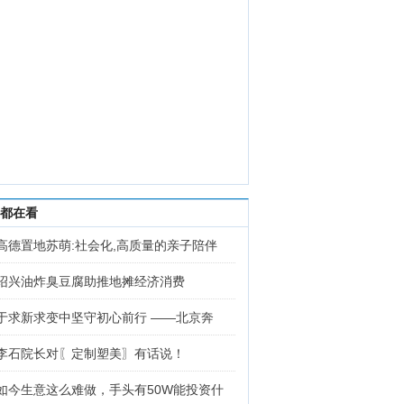
都在看
高德置地苏萌:社会化,高质量的亲子陪伴
绍兴油炸臭豆腐助推地摊经济消费
于求新求变中坚守初心前行 ——北京奔
李石院长对〖定制塑美〗有话说！
如今生意这么难做，手头有50W能投资什