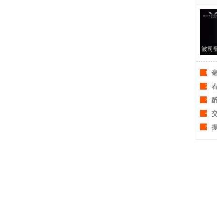
波司登
1
春
2
3
4
5