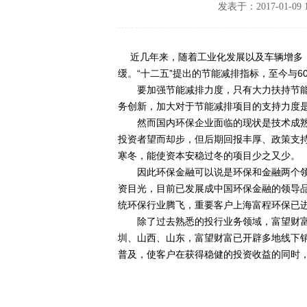
发表于：2017-01-0
近几年来，随着工业化发展以及车辆增多，
缓。“十二五”提出的节能减排指标，至今与6
要加强节能减排力度，只有大力扶持节能
务创新，加大对于节能减排项目的支持力度
然而国内环保企业面临的现状是技术成熟
投资者望而却步，但后期回报丰厚、政策支
寒冬，能使资本安稳过冬的项目少之又少。
因此环保金融可以说是环保和金融两个领
资目光，目前已发展成中国环保金融的领导
统环保行业腾飞，重要客户上海富程环保已进
除了过去熟悉的投行业务领域，富望财富
圳、山西、山东，富望财富已开辟多地线下
普及，使客户在获得稳健的投资收益的同时