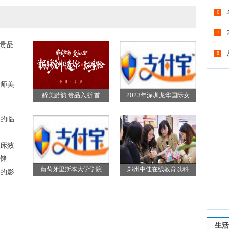
6
7
-贵品
8
师美
醉美黔韵 贵品入浙 首
2023年深圳龙华国际女
的临
床效
锋
葡萄牙里斯本大学学院
郑州中佳在线教育以科
的影
生活