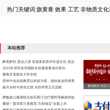
热门关键词:旗黄膏
效果
工艺
非物质文化
本站推荐
醉美黔韵 贵品入浙 首届多彩贵州非遗文化-贵品
2023年深圳龙华国际女排邀请赛成功举办
葡萄牙里斯本大学学院
郑州中佳在线教育以科技为笔，描绘执业药师美
醉美黔韵 贵品入
振兴乡村与承传文脉 乐韵华章正式启航
脾氨肽口服液联合依匹斯汀治疗慢性荨麻疹的临
重磅！普洱茶兰香典范“天材地宝”全新上市