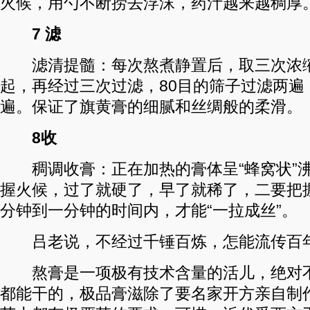
火候，用勺不断捞去浮沫，药汁越来越稠厚
7 滤
滤清提髓：每次熬煮静置后，取三次浓缩
起，再经过三次过滤，80目的筛子过滤两遍，
遍。保证了旗黄膏的细腻和丝绸般的柔滑。
8收
稠调收膏：正在加热的膏体呈“蜂窝状”
握火候，过了就硬了，早了就稀了，二要把
分钟到一分钟的时间内，才能“一拉成丝”。
吕老说，不经过千锤百炼，怎能流传百年
熬膏是一项极有技术含量的活儿，绝对不
都能干的，极品膏滋除了要名家开方亲自制