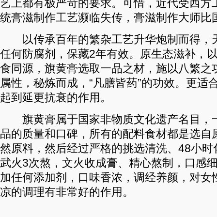
艺上都有极严苛的要求。可惜，近代受西方
统膏滋制作工艺濒临失传，膏滋制作大师比
以传承百年的繁杂工艺升华炮制而得，天
任何防腐剂，保藏2年有效。原生态滋补，以
食同源，旗黄膏选取一品之材，施以八繁之
属性，秘炼而成，“凡膳皆药”的功效。更适
起到延更抗衰的作用。
旗黄膏属于国家非物质文化遗产名目，一
品的质量和口碑，所有的配料食材都是选自
然原料，然后经过严格的挑选清洗、48小时
武火3次熬，文火收成膏、精心熬制，口感
加任何添加剂，口味香浓，调经养颜，对女
凉的调理有非常好的作用。