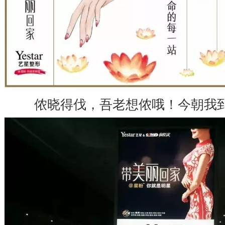
侬晓得伐，吾老想侬哦！今朝我