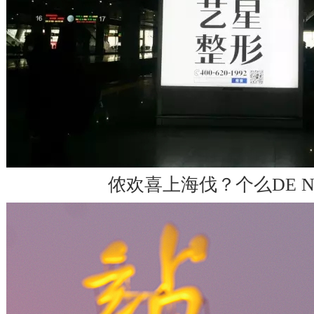
侬欢喜上海伐？个么DE N