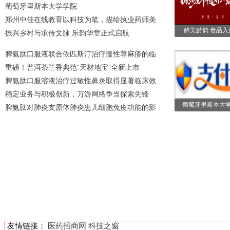
葡萄牙里斯本大学学院
郑州中佳在线教育以科技为笔，描绘执业药师美
醉美黔韵 贵品入
振兴乡村与承传文脉 乐韵华章正式启航
脾氨肽口服液联合依匹斯汀治疗慢性荨麻疹的临
重磅！普洱茶兰香典范“天材地宝”全新上市
脾氨肽口服溶液治疗过敏性鼻炎取得显著临床效
稳定业务与积极创新，万游网络争当探索先锋
葡萄牙里斯本大
脾氨肽对肺炎支原体肺炎患儿细胞免疫功能的影
友情链接：
医药招商网
科技之窗